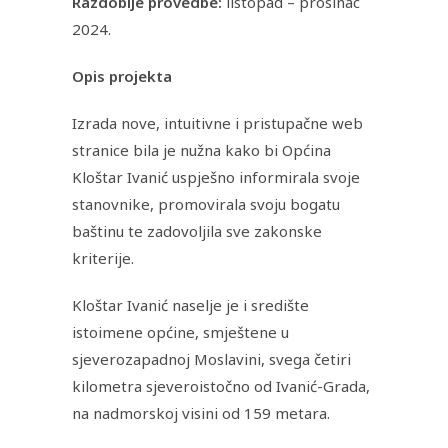
Razdoblje provedbe:
listopad – prosinac
2024.
Opis projekta
Izrada nove, intuitivne i pristupačne web
stranice bila je nužna kako bi Općina
Kloštar Ivanić uspješno informirala svoje
stanovnike, promovirala svoju bogatu
baštinu te zadovoljila sve zakonske
kriterije.
Kloštar Ivanić naselje je i središte
istoimene općine, smještene u
sjeverozapadnoj Moslavini, svega četiri
kilometra sjeveroistočno od Ivanić-Grada,
na nadmorskoj visini od 159 metara.