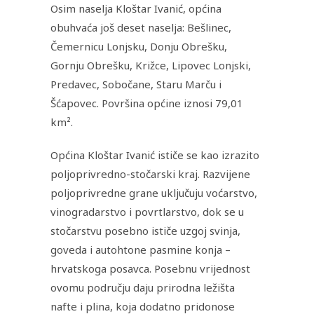
Osim naselja Kloštar Ivanić, općina
obuhvaća još deset naselja: Bešlinec,
Čemernicu Lonjsku, Donju Obrešku,
Gornju Obrešku, Križce, Lipovec Lonjski,
Predavec, Sobočane, Staru Marču i
Šćapovec. Površina općine iznosi 79,01
km².
Općina Kloštar Ivanić ističe se kao izrazito
poljoprivredno-stočarski kraj. Razvijene
poljoprivredne grane uključuju voćarstvo,
vinogradarstvo i povrtlarstvo, dok se u
stočarstvu posebno ističe uzgoj svinja,
goveda i autohtone pasmine konja –
hrvatskoga posavca. Posebnu vrijednost
ovomu području daju prirodna ležišta
nafte i plina, koja dodatno pridonose